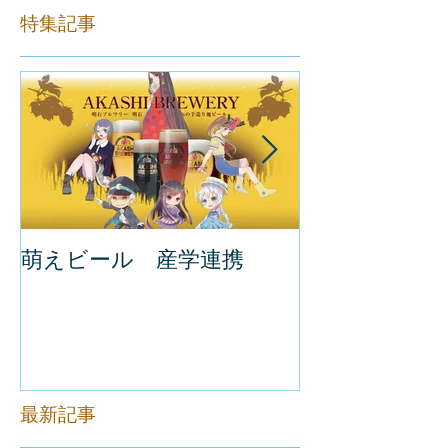
特集記事
萌えビール 産学連携
萌えビール発