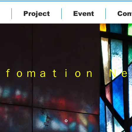
Project
Event
Con
ｎｆｏｍａｔｉｏｎ Ｎｅ