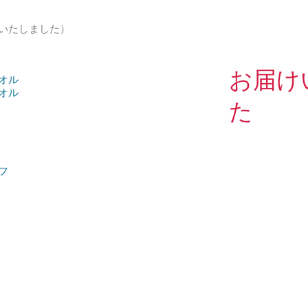
いたしました）
​お届
タオル
タオル
た
ーフ