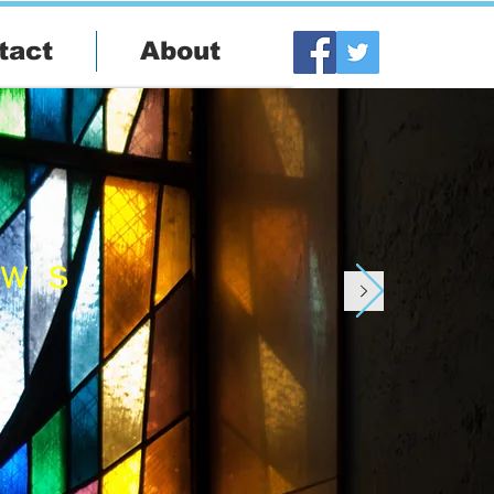
tact
About
ｗｓ