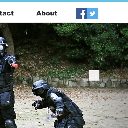
tact
About